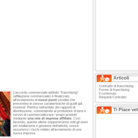
Articoli
Contratto di franchising
Forme di franchising
L’accordo commerciale definito “franchising”
Il contenuto
(affiliazione commerciale) è finalizzato
Requisiti Contratto
all’avviamento di
nuovi punti
vendita che
presentino le stesse caratteristiche di quelli già
esistenti. Rientra nell’ambito dei rapporti di
Ti Piace ve
distribuzione, consentendo al produttore di beni e
servizi di commercializzare i propri prodotti
mediante
una rete di imprese affiliate
. Così
facendo, queste ultime sopporteranno tutti gli oneri
per istallazione e gestione dell’attività, senza
assumersi i rischi relativi all’avviamento di una
nuova impresa.