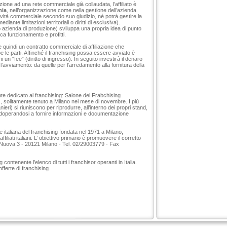
zione ad una rete commerciale già collaudata, l’affiliato è
mia
, nell’organizzazione come nella gestione dell’azienda.
tività commerciale secondo suo giudizio, né potrà gestire la
nte limitazioni territoriali o diritti di esclusiva).
o azienda di produzione) sviluppa una propria idea di punto
ca funzionamento e profitti.
ve quindi un contratto commerciale di affiliazione che
mbe le parti. Affinché il franchising possa essere avviato è
un “fee” (diritto di ingresso). In seguito investirà il denaro
’avviamento: da quelle per l’arredamento alla fornitura della
nte dedicato al franchising: Salone del Frabchising
), solitamente tenuto a Milano nel mese di novembre. I più
anieri) si riuniscono per riprodurre, all’interno dei propri stand,
adoperandosi a fornire informazioni e documentazione
e italiana del franchising fondata nel 1971 a Milano,
ffiliati italiani. L’ obiettivo primario è promuovere il corretto
a Nuova 3 - 20121 Milano - Tel. 02/29003779 - Fax
ontenente l’elenco di tutti i franchisor operanti in Italia.
fferte di franchising.