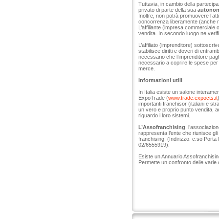
Tuttavia, in cambio della partecipa
privato di parte della sua
autono
Inoltre, non potrà promuovere l’at
concorrenza liberamente (anche media
L’affiliante (impresa commerciale 
vendita. In secondo luogo ne verifi
L’affiliato (imprenditore) sottoscri
stabilisce diritti e doveri di entra
necessario che l’imprenditore paghi 
necessario a coprire le spese per l
merce.
Informazioni utili
In Italia esiste un salone interame
ExpoTrade (
www.trade.expocts.it
importanti franchisor (italiani e str
un vero e proprio punto vendita, 
riguardo i loro sistemi.
L’Assofranchising
, l’associazion
rappresenta l’ente che riunisce gli a
franchising. (Indirizzo: c.so Port
02/6555919).
Esiste un Annuario Assofranchising c
Permette un confronto delle varie o